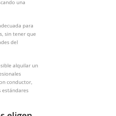
uscando una
 adecuada para
s, sin tener que
ades del
ible alquilar un
esionales
con conductor,
s estándares
s eligen