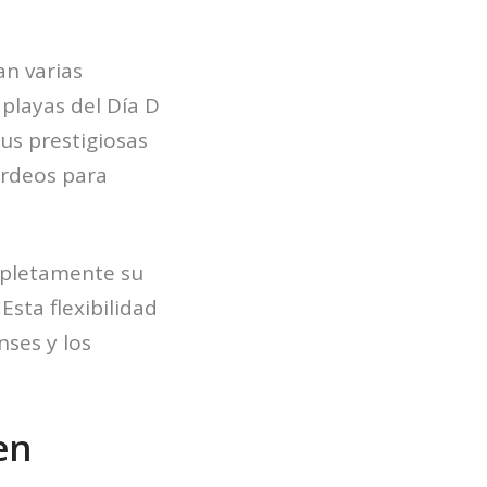
an varias
 playas del Día D
us prestigiosas
urdeos para
mpletamente su
 Esta flexibilidad
nses y los
en