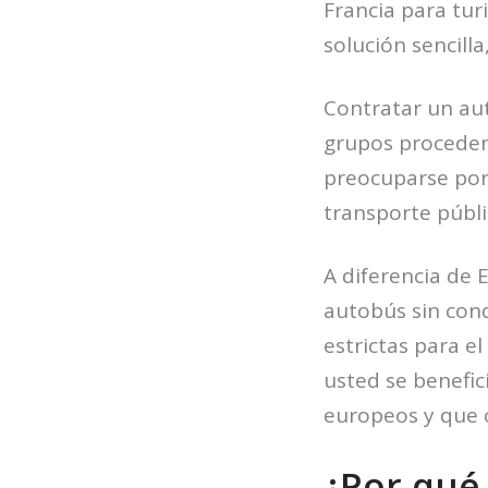
Francia para tu
solución sencilla
Contratar un au
grupos procedent
preocuparse por 
transporte públ
A diferencia de 
autobús sin cond
estrictas para e
usted se benefic
europeos y que c
¿Por qué 