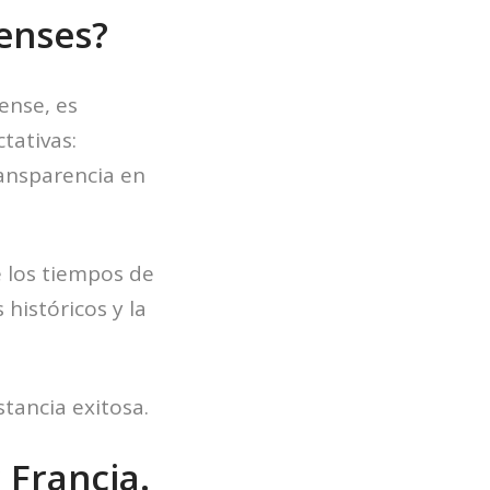
enses?
ense, es
tativas:
ransparencia en
e los tiempos de
 históricos y la
stancia exitosa.
 Francia.