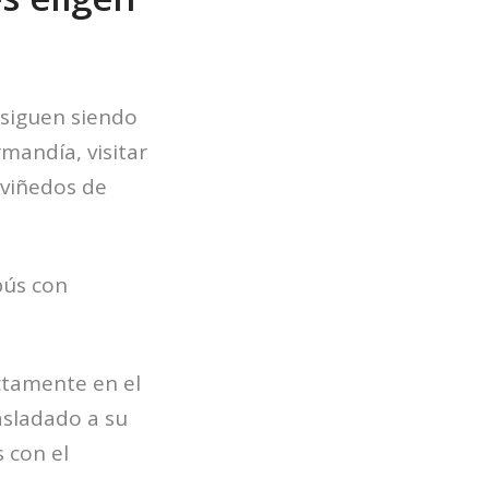
 siguen siendo
mandía, visitar
s viñedos de
bús con
ectamente en el
rasladado a su
 con el