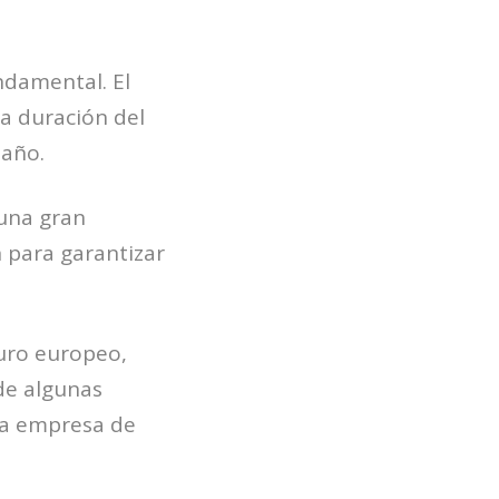
ndamental. El
a duración del
 año.
una gran
 para garantizar
guro europeo,
de algunas
una empresa de