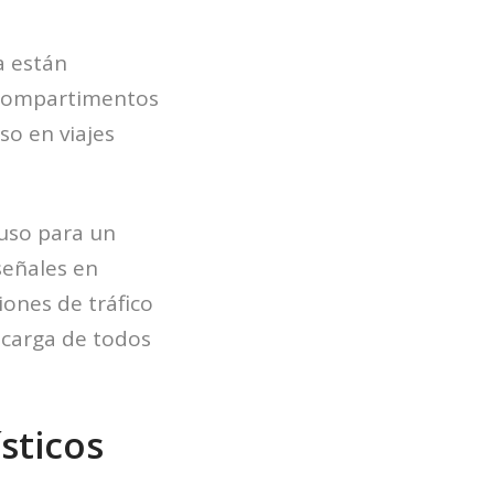
a están
s compartimentos
so en viajes
fuso para un
señales en
iones de tráfico
ncarga de todos
sticos