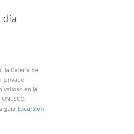
 día
, la Galería de
ar privado
 valioso en la
la UNESCO.
 guía.’
Excursión