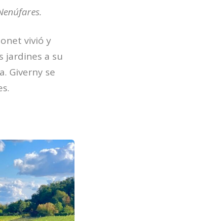
 Nenúfares.
net vivió y
s jardines a su
a. Giverny se
es.