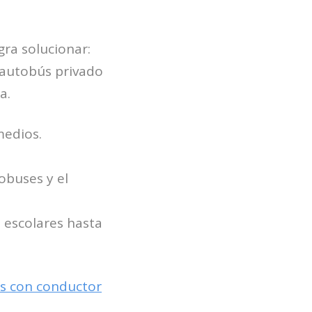
gra solucionar:
 autobús privado
a.
medios.
obuses y el
 escolares hasta
ús con conductor