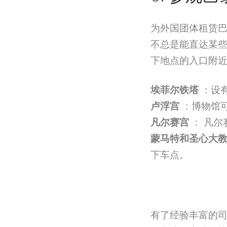
为外国团体租赁
不总是能直达某
下地点的入口附
埃菲尔铁塔
：设
卢浮宫
：博物馆
凡尔赛宫
： 凡尔
蒙马特和圣心大
下车点。
有了经验丰富的