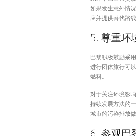
如果发生意外情
应并提供替代路
5. 尊重环
巴黎积极鼓励采
进行团体旅行可
燃料。
对于关注环境影
持续发展方法的
城市的污染排放
6. 参观