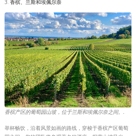
3. 香槟、兰斯和埃佩尔奈
香槟产区的葡萄园山坡，位于兰斯和埃佩尔奈之间。.
举杯畅饮，沿着风景如画的路线，穿梭于香槟产区葡萄