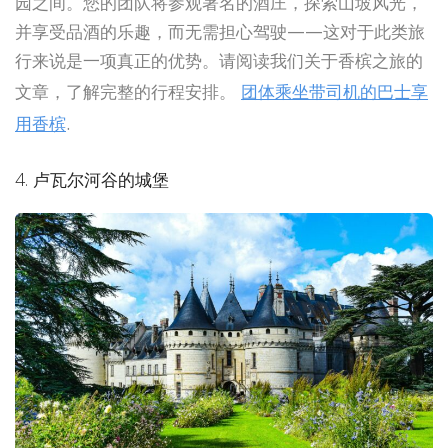
园之间。您的团队将参观著名的酒庄，探索山坡风光，
并享受品酒的乐趣，而无需担心驾驶——这对于此类旅
行来说是一项真正的优势。请阅读我们关于香槟之旅的
文章，了解完整的行程安排。
团体乘坐带司机的巴士享
用香槟
.
4. 卢瓦尔河谷的城堡