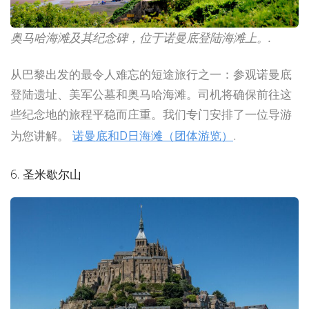
奥马哈海滩及其纪念碑，位于诺曼底登陆海滩上。.
从巴黎出发的最令人难忘的短途旅行之一：参观诺曼底
登陆遗址、美军公墓和奥马哈海滩。司机将确保前往这
些纪念地的旅程平稳而庄重。我们专门安排了一位导游
为您讲解。
诺曼底和D日海滩（团体游览）
.
6. 圣米歇尔山