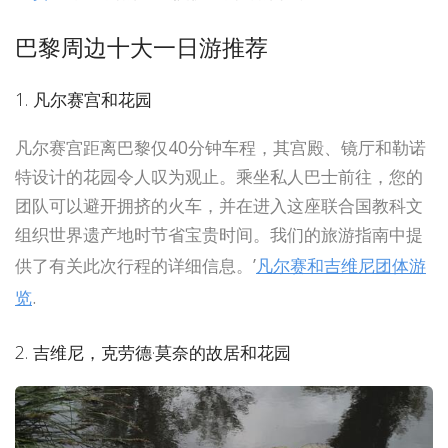
巴黎周边十大一日游推荐
1. 凡尔赛宫和花园
凡尔赛宫距离巴黎仅40分钟车程，其宫殿、镜厅和勒诺
特设计的花园令人叹为观止。乘坐私人巴士前往，您的
团队可以避开拥挤的火车，并在进入这座联合国教科文
组织世界遗产地时节省宝贵时间。我们的旅游指南中提
供了有关此次行程的详细信息。’
凡尔赛和吉维尼团体游
览
.
2. 吉维尼，克劳德·莫奈的故居和花园