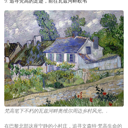
9. 追寻梵高的足迹，前往瓦兹河畔欧韦
梵高笔下不朽的瓦兹河畔奥维尔周边乡村风光。.
在巴黎北部这座宁静的小村庄，追寻文森特·梵高生命的