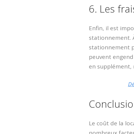
6. Les fr
Enfin, il est im
stationnement. À
stationnement po
peuvent engendr
en supplément, m
Dé
Conclusi
Le coût de la lo
nombreux facteur