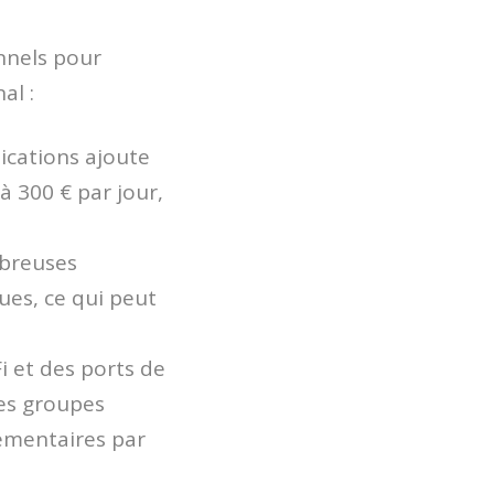
nnels pour
al :
lications ajoute
à 300 € par jour,
mbreuses
ues, ce qui peut
i et des ports de
les groupes
lémentaires par