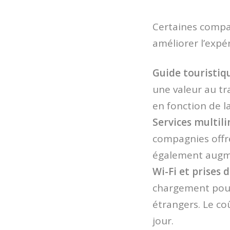
Certaines compa
améliorer l’expér
Guide touristiq
une valeur au tr
en fonction de l
Services multil
compagnies offre
également augme
Wi-Fi et prises
chargement pour 
étrangers. Le co
jour.