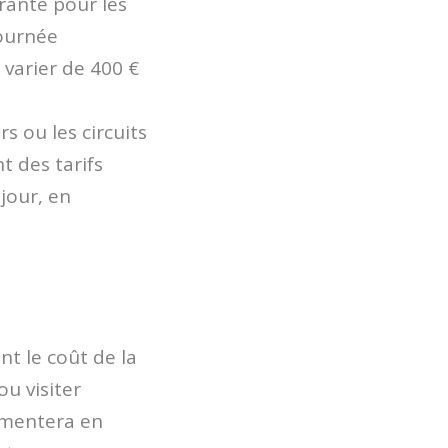
rante pour les
journée
 varier de 400 €
s ou les circuits
t des tarifs
jour, en
nt le coût de la
ou visiter
ugmentera en